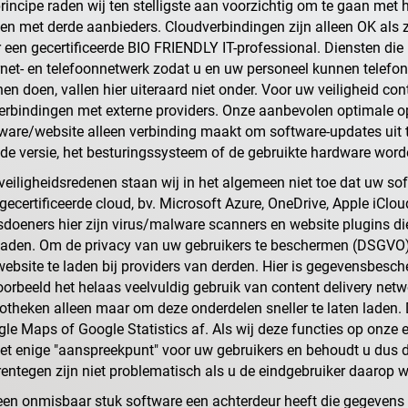
principe raden wij ten stelligste aan voorzichtig om te gaan met
n met derde aanbieders. Cloudverbindingen zijn alleen OK als 
 een gecertificeerde BIO FRIENDLY IT-professional. Diensten di
rnet- en telefoonnetwerk zodat u en uw personeel kunnen telefon
en doen, vallen hier uiteraard niet onder. Voor uw veiligheid co
erbindingen met externe providers. Onze aanbevolen optimale op
ware/website alleen verbinding maakt om software-updates uit 
de versie, het besturingssysteem of de gebruikte hardware wor
eiligheidsredenen staan wij in het algemeen niet toe dat uw so
-gecertificeerde cloud, bv. Microsoft Azure, OneDrive, Apple iCl
doeners hier zijn virus/malware scanners en website plugins 
aden. Om de privacy van uw gebruikers te beschermen (DSGVO), r
ebsite te laden bij providers van derden. Hier is gegevensbesch
oorbeeld het helaas veelvuldig gebruik van content delivery net
iotheken alleen maar om deze onderdelen sneller te laten laden
le Maps of Google Statistics af. Als wij deze functies op onze e
het enige "aanspreekpunt" voor uw gebruikers en behoudt u dus d
entegen zijn niet problematisch als u de eindgebruiker daarop w
een onmisbaar stuk software een achterdeur heeft die gegevens