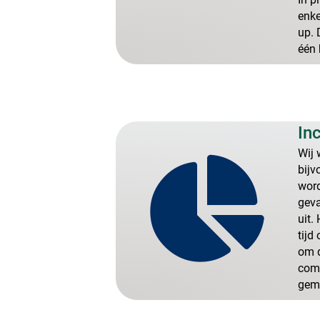
enke
up. 
één 
In
Wij 
bijv
word
geva
uit.
tijd
om d
comp
gem