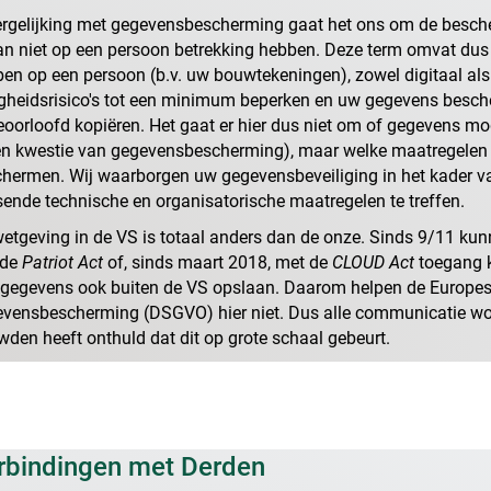
ergelijking met gegevensbescherming gaat het ons om de besch
an niet op een persoon betrekking hebben. Deze term omvat dus
en op een persoon (b.v. uw bouwtekeningen), zowel digitaal als a
igheidsrisico's tot een minimum beperken en uw gegevens besche
oorloofd kopiëren. Het gaat er hier dus niet om of gegevens m
en kwestie van gegevensbescherming), maar welke maatregelen
hermen. Wij waarborgen uw gegevensbeveiliging in het kader 
ende technische en organisatorische maatregelen te treffen.
etgeving in de VS is totaal anders dan de onze. Sinds 9/11 kun
 de
Patriot Act
of, sinds maart 2018, met de
CLOUD Act
toegang kr
gegevens ook buiten de VS opslaan. Daarom helpen de Europes
vensbescherming (DSGVO) hier niet. Dus alle communicatie w
den heeft onthuld dat dit op grote schaal gebeurt.
rbindingen met Derden