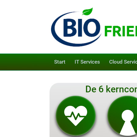
Start
IT Services
Cloud Servi
De 6 kernco