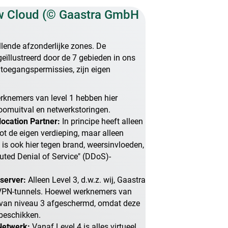
uw Cloud (© Gaastra GmbH
lende afzonderlijke zones. De
ïllustreerd door de 7 gebieden in ons
n toegangspermissies, zijn eigen
rknemers van level 1 hebben hier
roomuitval en netwerkstoringen.
location Partner:
In principe heeft alleen
tot de eigen verdieping, maar alleen
is ook hier tegen brand, weersinvloeden,
uted Denial of Service" (DDoS)-
 server:
Alleen Level 3, d.w.z. wij, Gaastra
VPN-tunnels. Hoewel werknemers van
er van niveau 3 afgeschermd, omdat deze
beschikken.
 Netwerk:
Vanaf Level 4 is alles virtueel