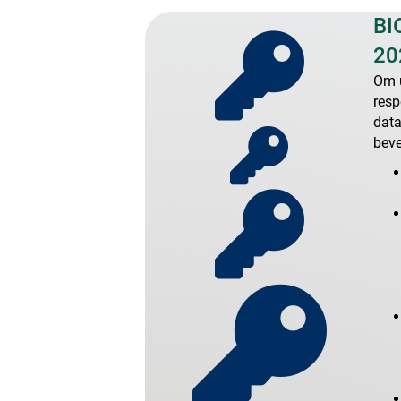
BI
20
Om u
resp
data
beve