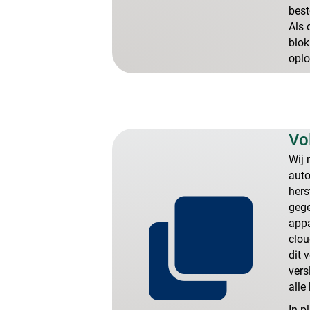
best
Als 
blok
oplo
Vo
Wij 
auto
hers
gege
appa
clou
dit 
vers
alle
In p