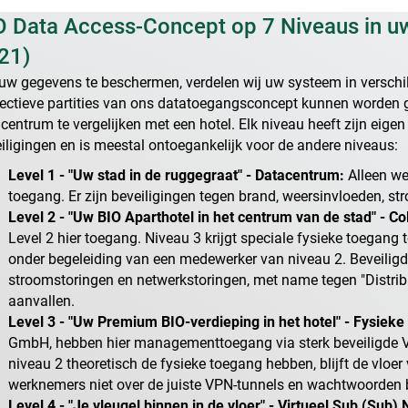
O Data Access-Concept op 7 Niveaus in 
21)
w gegevens te beschermen, verdelen wij uw systeem in verschil
ectieve partities van ons datatoegangsconcept kunnen worden ge
centrum te vergelijken met een hotel. Elk niveau heeft zijn eige
iligingen en is meestal ontoegankelijk voor de andere niveaus:
Level 1 - "Uw stad in de ruggegraat" - Datacentrum:
Alleen we
toegang. Er zijn beveiligingen tegen brand, weersinvloeden, st
Level 2 - "Uw BIO Aparthotel in het centrum van de stad" - Co
Level 2 hier toegang. Niveau 3 krijgt speciale fysieke toegang 
onder begeleiding van een medewerker van niveau 2. Beveiligd 
stroomstoringen en netwerkstoringen, met name tegen "Distrib
aanvallen.
Level 3 - "Uw Premium BIO-verdieping in het hotel" - Fysieke
GmbH, hebben hier managementtoegang via sterk beveiligde 
niveau 2 theoretisch de fysieke toegang hebben, blijft de vlo
werknemers niet over de juiste VPN-tunnels en wachtwoorden 
Level 4 - "Je vleugel binnen in de vloer" - Virtueel Sub (Sub)