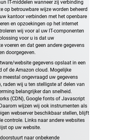
 hun IT-middelen wanneer zij verbinding
ze op betrouwbare wijze worden beheerd
e uw kantoor verbinden met het openbare
eren en opzoekingen op het internet
ntroleren wij voor al uw IT-componenten
lossing voor u is dat uw
te voeren en dat geen andere gegevens
den doorgegeven.
ftware/website gegevens opslaat in een
oud of de Amazon cloud. Mogelijke
die meestal ongevraagd uw gegevens
aden wij u ten stelligste af delen van
erming belangrijker dan snelheid.
works (CDN), Google fonts of Javascript
. Daarom wijzen wij ook instrumenten als
igen webserver beschikbaar stellen, blijft
e controle. Links naar andere websites
ijst op uw website.
 doorstuurt naar onbekende