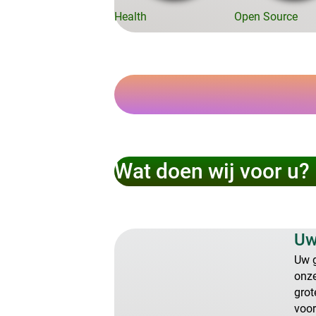
Health
Open Source
Wat doen wij voor u?
Uw
Uw g
onze
grot
voor