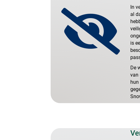
In v
al d
hebb
veil
onge
is e
besc
pass
De w
van
hun 
gege
Snow
Ve