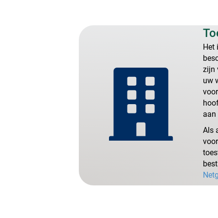
To
Het 
besc
zijn
uw w
voor
hoof
aan 
Als 
voor
toes
best
Netg