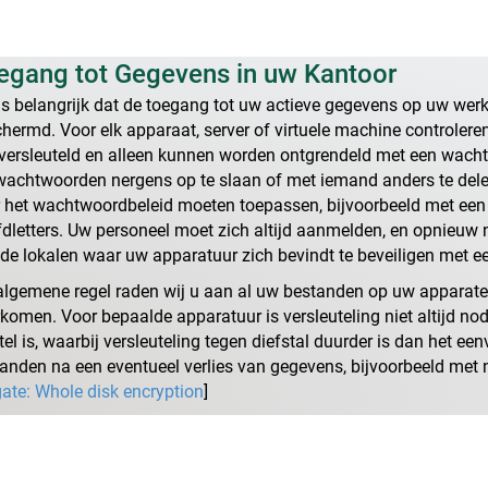
egang tot Gegevens in uw Kantoor
is belangrijk dat de toegang tot uw actieve gegevens op uw wer
hermd. Voor elk apparaat, server of virtuele machine controlere
 versleuteld en alleen kunnen worden ontgrendeld met een wacht
achtwoorden nergens op te slaan of met iemand anders te delen. 
 het wachtwoordbeleid moeten toepassen, bijvoorbeeld met een va
dletters. Uw personeel moet zich altijd aanmelden, en opnieuw 
de lokalen waar uw apparatuur zich bevindt te beveiligen met ee
algemene regel raden wij u aan al uw bestanden op uw apparaten
komen. Voor bepaalde apparatuur is versleuteling niet altijd nodig
tel is, waarbij versleuteling tegen diefstal duurder is dan het 
anden na een eventueel verlies van gegevens, bijvoorbeeld met
ate: Whole disk encryption
]