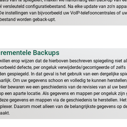
l versleuteld configuratiebestand. Na elke update van zo'n ap
De instellingen van bijvoorbeeld uw VoIP-telefooncentrales of u
bestand worden geback-upt.
crementele Backups
willen erop wijzen dat de hierboven beschreven spiegeling niet a
oorbeeld defecte, per ongeluk verwijderde/gecorrigeerde of zel
en gespiegeld. In dat geval is het gebruik van een dergelijke spi
arlijk. Om uw gegevens schoon en volledig te kunnen herstellen
 Hier bewaren we een geschiedenis van de revisies van al uw b
 op een aparte locatie. Als gegevens en mappen per ongeluk zijn g
eze gegevens en mappen via de geschiedenis te herstellen. Het 
lexer. Daarom moet alleen van de belangrijkste gegevens op d
aakt.