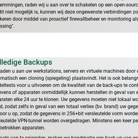
emmingen, raden wij u aan over te schakelen op een open-source
dit niet mogelijk is, kunnen wij deze ongewenste verbindingen zo 
keren door middel van proactief firewallbeheer en monitoring 
ssing
.
lledige Backups
raden u aan uw werkstations, servers en virtuele machines door on
matisch een cloning (spiegeling) plaatsvindt. Het is ook belangr
teltests voor u uitvoeren om de kwaliteit van de back-ups te cont
vens of apparaten onmiddellijk kunnen herstellen in geval van 
raten elke 24 uur te klonen. Uw gegevens moeten niet lokaal wo
d, zodat zelfs in geval van een totaal verlies (bv. brand) uw ge
voor u op, zodat de gegevens in 256+bit versleutelde vorm word
leutelde VPN-tunnel worden overgedragen. Minstens een keer per
 betrokken apparaten.
laats van te spiegelen, maken we handmatig een back-up van e