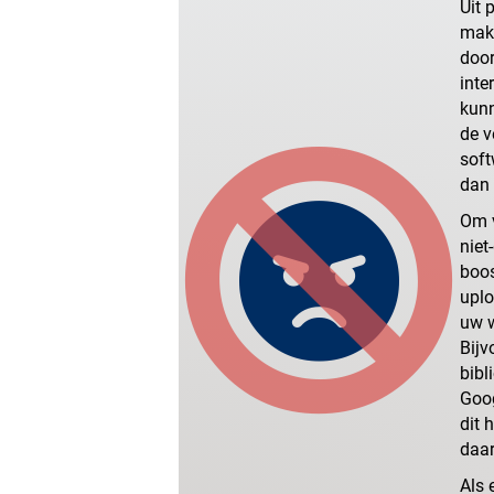
Uit 
make
door
inte
kunn
de v
soft
dan 
Om v
niet
boos
uplo
uw w
Bijv
bibl
Goog
dit 
daar
Als 