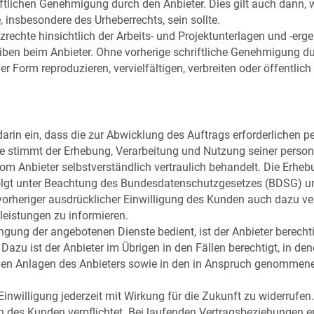
riftlichen Genehmigung durch den Anbieter. Dies gilt auch dann, 
 insbesondere des Urheberrechts, sein sollte.
zrechte hinsichtlich der Arbeits- und Projektunterlagen und -erg
eiben beim Anbieter. Ohne vorherige schriftliche Genehmigung du
ner Form reproduzieren, vervielfältigen, verbreiten oder öffentlic
darin ein, dass die zur Abwicklung des Auftrags erforderlichen 
e stimmt der Erhebung, Verarbeitung und Nutzung seiner perso
m Anbieter selbstverständlich vertraulich behandelt. Die Erhe
lgt unter Beachtung des Bundesdatenschutzgesetzes (BDSG) u
 vorheriger ausdrücklicher Einwilligung des Kunden auch dazu v
istungen zu informieren.
bringung der angebotenen Dienste bedient, ist der Anbieter berech
azu ist der Anbieter im Übrigen in den Fällen berechtigt, in d
den Anlagen des Anbieters sowie in den in Anspruch genommenen
nwilligung jederzeit mit Wirkung für die Zukunft zu widerrufen. 
n des Kunden verpflichtet. Bei laufenden Vertragsbeziehungen e