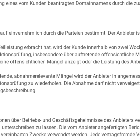
eilung eines vom Kunden beantragten Domainnamens durch die zus
uf einvernehmlich durch die Parteien bestimmt. Der Anbieter is
 Teilleistung erbracht hat, wird der Kunde innerhalb von zwei W
tionsprüfung, insbesondere über auftretende offensichtliche Män
keine offensichtlichen Mängel anzeigt oder die Leistung des Anb
etende, abnahmerelevante Mängel wird der Anbieter in angemesse
ktionsprüfung zu wiederholen. Die Abnahme darf nicht verweiger
ngsbeschreibung.
mationen über Betriebs- und Geschäftsgeheimnisse des Anbieters 
 unterschreiben zu lassen. Die vom Anbieter angefertigten Beric
ch vereinbarten Zwecke verwendet werden. Jede vertragsfremde 