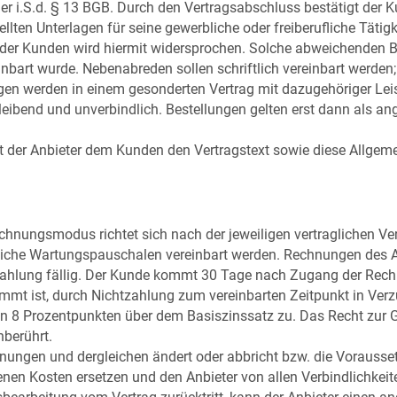
r i.S.d. § 13 BGB. Durch den Vertragsabschluss bestätigt der K
llten Unterlagen für seine gewerbliche oder freiberufliche Tätigk
er Kunden wird hiermit widersprochen. Solche abweichenden Be
inbart wurde. Nebenabreden sollen schriftlich vereinbart werden;
ngen werden in einem gesonderten Vertrag mit dazugehöriger Lei
ibleibend und unverbindlich. Bestellungen gelten erst dann als
et der Anbieter dem Kunden den Vertragstext sowie diese Allge
chnungsmodus richtet sich nach der jeweiligen vertraglichen V
iche Wartungspauschalen vereinbart werden. Rechnungen des A
ahlung fällig. Der Kunde kommt 30 Tage nach Zugang der Rec
mt ist, durch Nichtzahlung zum vereinbarten Zeitpunkt in Verzu
on 8 Prozentpunkten über dem Basiszinssatz zu. Das Recht zur
berührt.
anungen und dergleichen ändert oder abbricht bzw. die Vorausset
nen Kosten ersetzen und den Anbieter von allen Verbindlichkeite