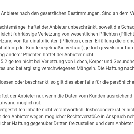
 Anbieter nach den gesetzlichen Bestimmungen. Sind an dem Vert
Rechtsmängel haftet der Anbieter unbeschränkt, soweit die Scha
e leicht fahrlässige Verletzung von wesentlichen Pflichten (Pflic
etzung von Kardinalpflichten (Pflichten, deren Erfüllung die o
nhaltung der Kunde regelmäßig vertraut), jedoch jeweils nur für
ng anderer Pflichten haftet der Anbieter nicht.
5.2 gelten nicht bei Verletzung von Leben, Körper und Gesundhe
ktes und bei arglistig verschwiegenen Mängeln. Die Haftung na
ossen oder beschränkt, so gilt dies ebenfalls für die persönliche
aftet der Anbieter nur, wenn die Daten vom Kunden ausreichend 
ufwand möglich ist.
itgestellten Inhalte nicht verantwortlich. Insbesondere ist er nich
e den Anbieter wegen möglicher Rechtsverstöße in Anspruch nehme
glicher Haftung gegenüber Dritten freizustellen und dem Anbiete