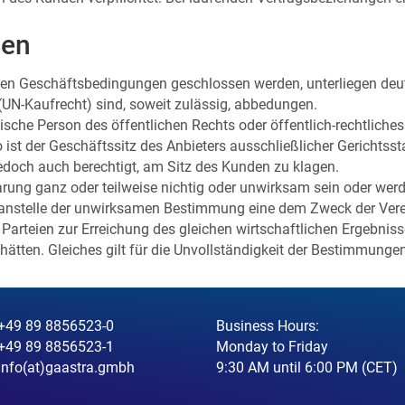
gen
meinen Geschäftsbedingungen geschlossen werden, unterliegen 
 (UN-Kaufrecht) sind, soweit zulässig, abbedungen.
ische Person des öffentlichen Rechts oder öffentlich-rechtliche
 ist der Geschäftssitz des Anbieters ausschließlicher Gerichtsst
 jedoch auch berechtigt, am Sitz des Kunden zu klagen.
arung ganz oder teilweise nichtig oder unwirksam sein oder werd
t anstelle der unwirksamen Bestimmung eine dem Zweck der Ver
teien zur Erreichung des gleichen wirtschaftlichen Ergebnisses
tten. Gleiches gilt für die Unvollständigkeit der Bestimmunge
+49 89 8856523-0
Business Hours:
+49 89 8856523-1
Monday to Friday
info(at)gaastra.gmbh
9:30 AM until 6:00 PM (CET)