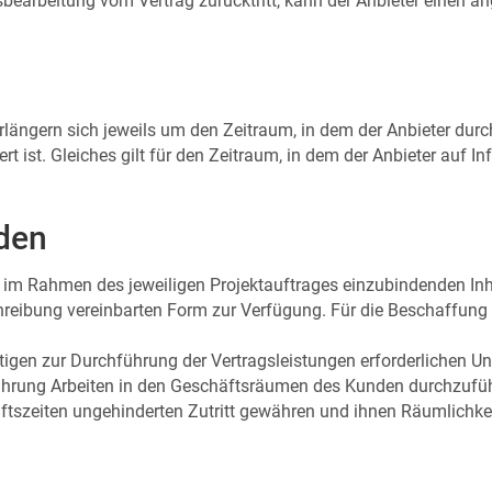
sbearbeitung vom Vertrag zurücktritt, kann der Anbieter einen a
rlängern sich jeweils um den Zeitraum, in dem der Anbieter durc
ert ist. Gleiches gilt für den Zeitraum, in dem der Anbieter au
den
ie im Rahmen des jeweiligen Projektauftrages einzubindenden Inhal
hreibung vereinbarten Form zur Verfügung. Für die Beschaffung o
nstigen zur Durchführung der Vertragsleistungen erforderlichen 
hrung Arbeiten in den Geschäftsräumen des Kunden durchzuführ
ftszeiten ungehinderten Zutritt gewähren und ihnen Räumlichk